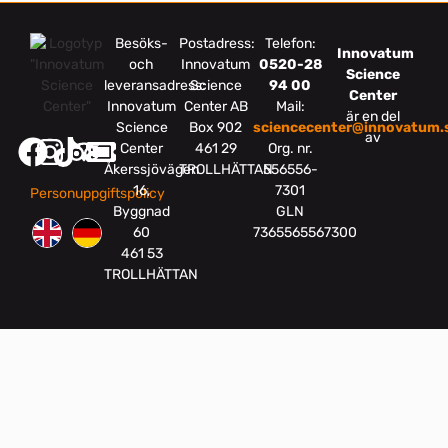
Besöks-
Postadress:
Telefon:
Innovatum
och
Innovatum
0520-28
Science
leveransadress:
Science
94 00
Center
Innovatum
Center AB
Mail:
är en del
Science
Box 902
sciencecenter@innovatum.
av
Center
461 29
Org. nr.
Åkerssjövägen
TROLLHÄTTAN
556556-
16,
7301
Personuppgiftspolicy
Byggnad
GLN
60
7365565567300
461 53
TROLLHÄTTAN