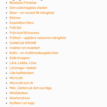
Bluebots Förskola
Den automagiska staden
Eken – en nyckel till mångfald
Elshow
Expedition Mars
Fritt fall
Från kod till kosmos
Fröfest – upptäck naturens mångfald
Guldet på NOHAB
Insikter om insekter!
KoKo – en multimediaupplevelse
Kolla kroppen
Lära, Labba, Lösa
Lösningar i labbet
Lilla bollfabriken
Micro:bit
Micro:bit och AI
Milo: Jakten på det osynliga
Minifabriken
Newtonshow
Nyfiken i en lupp