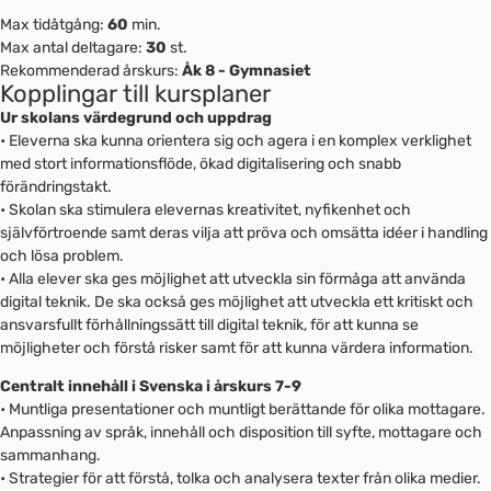
Max tidåtgång:
60
min.
Max antal deltagare:
30
st.
Rekommenderad årskurs:
Åk 8 - Gymnasiet
Kopplingar till kursplaner
Ur skolans värdegrund och uppdrag
• Eleverna ska kunna orientera sig och agera i en komplex verklighet
med stort informationsflöde, ökad digitalisering och snabb
förändringstakt.
• Skolan ska stimulera elevernas kreativitet, nyfikenhet och
självförtroende samt deras vilja att pröva och omsätta idéer i handling
och lösa problem.
• Alla elever ska ges möjlighet att utveckla sin förmåga att använda
digital teknik. De ska också ges möjlighet att utveckla ett kritiskt och
ansvarsfullt förhållningssätt till digital teknik, för att kunna se
möjligheter och förstå risker samt för att kunna värdera information.
Centralt innehåll i Svenska i årskurs 7-9
• Muntliga presentationer och muntligt berättande för olika mottagare.
An­pass­ning av språk, innehåll och disposition till syfte, mottagare och
samman­hang.
• Strategier för att förstå, tolka och analysera tex­ter från olika medier.