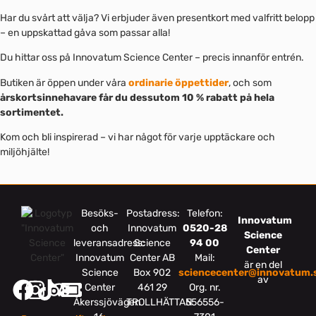
Har du svårt att välja? Vi erbjuder även presentkort med valfritt belopp
– en uppskattad gåva som passar alla!
Du hittar oss på Innovatum Science Center – precis innanför entrén.
Butiken är öppen under våra
ordinarie öppettider
, och som
årskortsinnehavare får du dessutom 10 % rabatt på hela
sortimentet.
Kom och bli inspirerad – vi har något för varje upptäckare och
miljöhjälte!
Besöks-
Postadress:
Telefon:
Innovatum
och
Innovatum
0520-28
Science
leveransadress:
Science
94 00
Center
Innovatum
Center AB
Mail:
är en del
Science
Box 902
sciencecenter@innovatum.
av
Center
461 29
Org. nr.
Åkerssjövägen
TROLLHÄTTAN
556556-