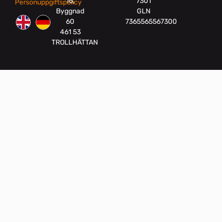
16,
7301
Personuppgiftspolicy
Byggnad
GLN
60
7365565567300
461 53
TROLLHÄTTAN