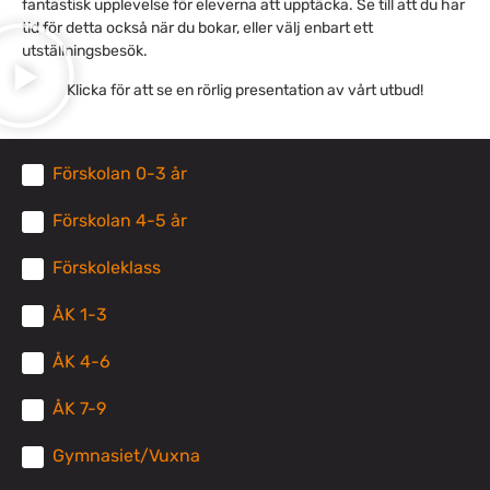
fantastisk upplevelse för eleverna att upptäcka. Se till att du har
tid för detta också när du bokar, eller välj enbart ett
utställningsbesök.
Klicka för att se en rörlig presentation av vårt utbud!
Förskolan 0-3 år
Förskolan 4-5 år
Förskoleklass
ÅK 1-3
ÅK 4-6
ÅK 7-9
Gymnasiet/Vuxna