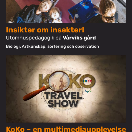
Insikter om insekter!
Utomhuspedagogik på
Vårviks gård
Biologi: Artkunskap, sortering och observation
KoKo – en multimediaupplevelse