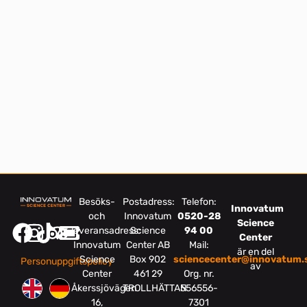
Besöks-
Postadress:
Telefon:
Innovatum
och
Innovatum
0520-28
Science
leveransadress:
Science
94 00
Center
Innovatum
Center AB
Mail:
är en del
Science
Box 902
sciencecenter@innovatum.
Personuppgiftspolicy
av
Center
461 29
Org. nr.
Åkerssjövägen
TROLLHÄTTAN
556556-
16,
7301