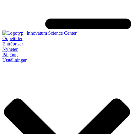
Öppettider
Entrépriser
Nyheter
På gång
Utställningar