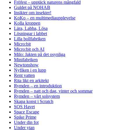
Fröfest – upptäck naturens mångfald
Guldet på NOHAB
Insikter om insekter!
KoKo – en multimediaupplevelse
Kolla kroppen
Lära, Labba, Lösa
Lösningar i labbet
Lilla bollfabriken
Micro:bit
Micro:bit och AI
Milo: Jakten på det osynliga
Minifabriken
Newtonshow
Nyfiken i en lupp
Rent vatten
Rita likt en arkitekt
Rymden – en introduktion
Rymden – natt och dag, vinter och sommar
Rymden – vårt solsystem
Skapa konst i Scratch
SOS Havet
Space Escape
Spike Prime
Under din fot
Under ytan