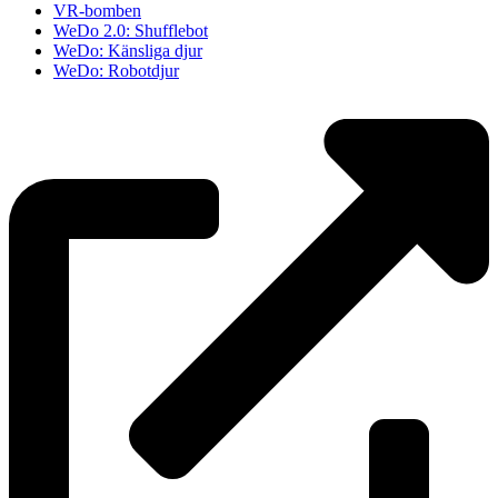
VR-bomben
WeDo 2.0: Shufflebot
WeDo: Känsliga djur
WeDo: Robotdjur