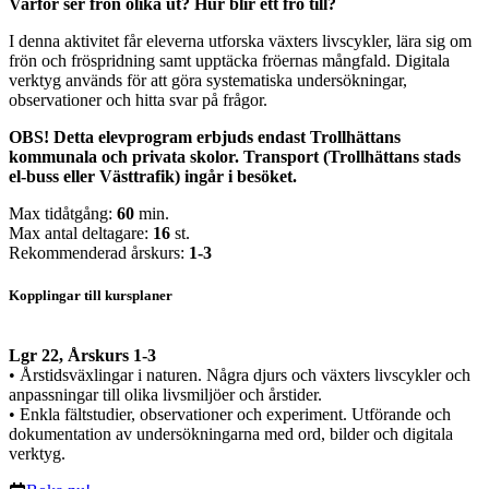
Varför ser frön olika ut? Hur blir ett frö till?
I denna aktivitet får eleverna utforska växters livscykler, lära sig om
frön och fröspridning samt upptäcka fröernas mångfald. Digitala
verktyg används för att göra systematiska undersökningar,
observationer och hitta svar på frågor.
OBS! Detta elevprogram erbjuds endast Trollhättans
kommunala och privata skolor. Transport (Trollhättans stads
el-buss eller Västtrafik) ingår i besöket.
Max tidåtgång:
60
min.
Max antal deltagare:
16
st.
Rekommenderad årskurs:
1-3
Kopplingar till kursplaner
Lgr 22, Årskurs 1-3
• Årstidsväxlingar i naturen. Några djurs och växters livscykler och
anpassningar till olika livsmiljöer och årstider.
• Enkla fältstudier, observationer och experiment. Utförande och
dokumentation av undersökningarna med ord, bilder och digitala
verktyg.