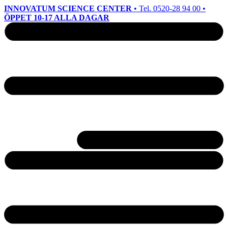
INNOVATUM SCIENCE CENTER
• Tel. 0520-28 94 00 •
ÖPPET 10-17 ALLA DAGAR