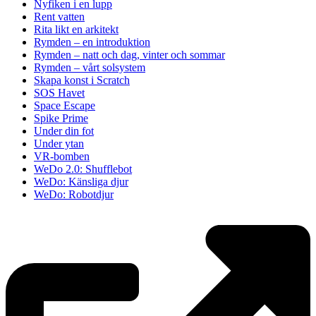
Nyfiken i en lupp
Rent vatten
Rita likt en arkitekt
Rymden – en introduktion
Rymden – natt och dag, vinter och sommar
Rymden – vårt solsystem
Skapa konst i Scratch
SOS Havet
Space Escape
Spike Prime
Under din fot
Under ytan
VR-bomben
WeDo 2.0: Shufflebot
WeDo: Känsliga djur
WeDo: Robotdjur