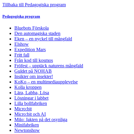
Tillbaka till Pedagogiska program
Pedagogiska program
Bluebots Förskola
Den automagiska staden
Eken – en nyckel till mångfald
Elshow
Expedition Mars
Fritt fall
Från kod till kosmos
Fröfest – upptäck naturens mångfald
Guldet på NOHAB
Insikter om insekter!
KoKo – en multimediaupplevelse
Kolla kroppen
Lära, Labba, Lösa
Lösningar i labbet
Lilla bollfabriken
Micro:bit
Micro:bit och AI
Milo: Jakten på det osynliga
Minifabriken
Newtonshow