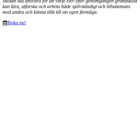
Skolan ska ansvara för att varje elev efter genomgången grundskola
kan lära, utforska och arbeta både självständigt och tillsammans
med andra och känna tillit till sin egen förmåga.
Boka nu!