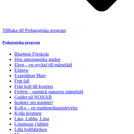
Tillbaka till Pedagogiska program
Pedagogiska program
Bluebots Förskola
Den automagiska staden
Eken – en nyckel till mångfald
Elshow
Expedition Mars
Fritt fall
Från kod till kosmos
Fröfest – upptäck naturens mångfald
Guldet på NOHAB
Insikter om insekter!
KoKo – en multimediaupplevelse
Kolla kroppen
Lära, Labba, Lösa
Lösningar i labbet
Lilla bollfabriken