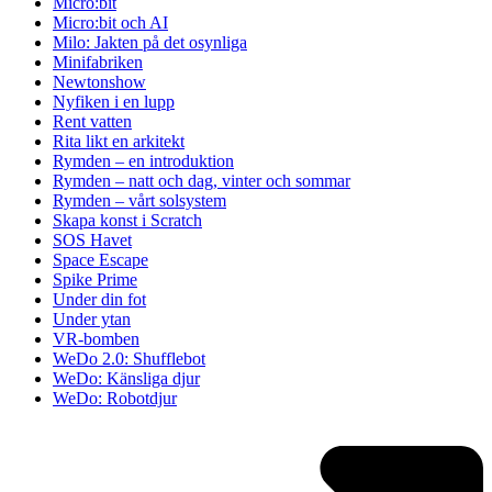
Micro:bit
Micro:bit och AI
Milo: Jakten på det osynliga
Minifabriken
Newtonshow
Nyfiken i en lupp
Rent vatten
Rita likt en arkitekt
Rymden – en introduktion
Rymden – natt och dag, vinter och sommar
Rymden – vårt solsystem
Skapa konst i Scratch
SOS Havet
Space Escape
Spike Prime
Under din fot
Under ytan
VR-bomben
WeDo 2.0: Shufflebot
WeDo: Känsliga djur
WeDo: Robotdjur