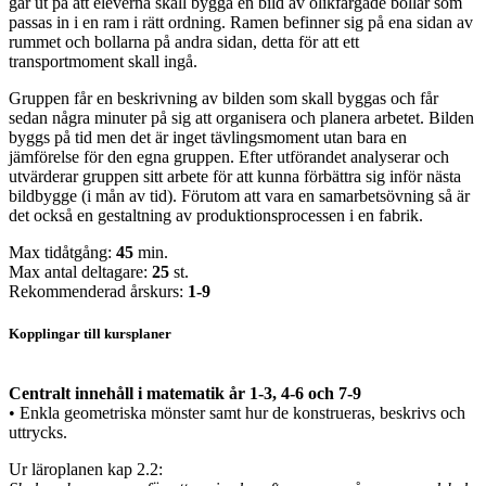
går ut på att eleverna skall bygga en bild av olikfärgade bollar som
passas in i en ram i rätt ordning. Ramen befinner sig på ena sidan av
rummet och bollarna på andra sidan, detta för att ett
transportmoment skall ingå.
Gruppen får en beskrivning av bilden som skall byggas och får
sedan några minuter på sig att organisera och planera arbetet. Bilden
byggs på tid men det är inget tävlingsmoment utan bara en
jämförelse för den egna gruppen. Efter utförandet analyserar och
utvärderar gruppen sitt arbete för att kunna förbättra sig inför nästa
bildbygge (i mån av tid). Förutom att vara en samarbetsövning så är
det också en gestaltning av produktionsprocessen i en fabrik.
Max tidåtgång:
45
min.
Max antal deltagare:
25
st.
Rekommenderad årskurs:
1-9
Kopplingar till kursplaner
Centralt innehåll i matematik år 1-3, 4-6 och 7-9
• Enkla geometriska mönster samt hur de konstrueras, beskrivs och
uttrycks.
Ur läroplanen kap 2.2: