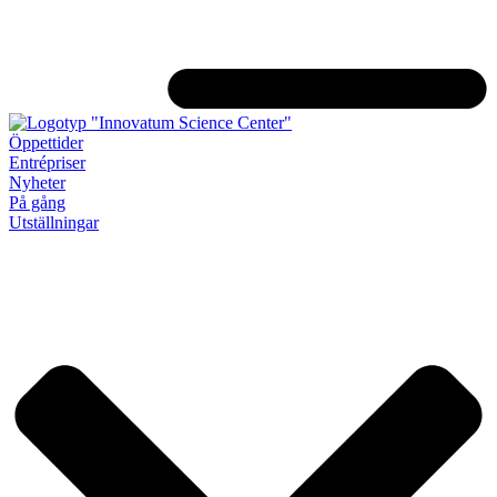
Öppettider
Entrépriser
Nyheter
På gång
Utställningar