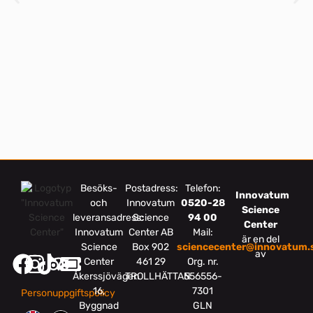
Besöks-
Postadress:
Telefon:
Innovatum
och
Innovatum
0520-28
Science
leveransadress:
Science
94 00
Center
Innovatum
Center AB
Mail:
är en del
Science
Box 902
sciencecenter@innovatum.
av
Center
461 29
Org. nr.
Åkerssjövägen
TROLLHÄTTAN
556556-
16,
7301
Personuppgiftspolicy
Byggnad
GLN