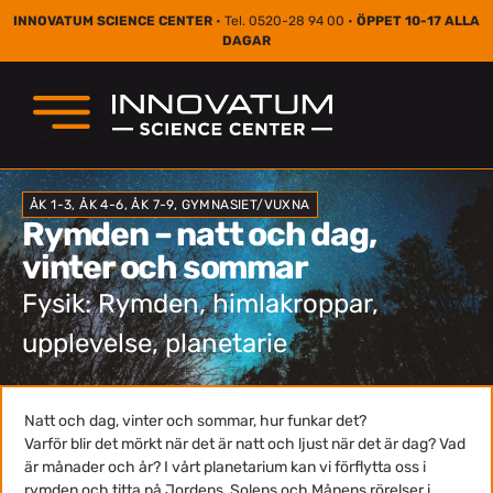
INNOVATUM SCIENCE CENTER
• Tel. 0520-28 94 00 •
ÖPPET 10-17 ALLA
DAGAR
ÅK 1-3, ÅK 4-6, ÅK 7-9, GYMNASIET/VUXNA
Rymden – natt och dag,
vinter och sommar
Fysik: Rymden, himlakroppar,
upplevelse, planetarie
Natt och dag, vinter och sommar, hur funkar det?
Varför blir det mörkt när det är natt och ljust när det är dag? Vad
är månader och år? I vårt planetarium kan vi förflytta oss i
rymden och titta på Jordens, Solens och Månens rörelser i