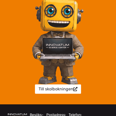
Till skolbokningen
Besöks-
Postadress:
Telefon: