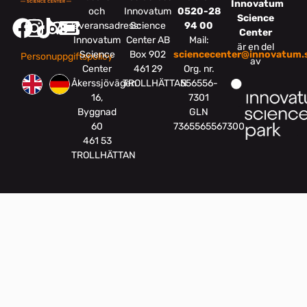
Innovatum
och
Innovatum
0520-28
Science
leveransadress:
Science
94 00
Center
Innovatum
Center AB
Mail:
är en del
Science
Box 902
sciencecenter@innovatum.
Personuppgiftspolicy
av
Center
461 29
Org. nr.
Åkerssjövägen
TROLLHÄTTAN
556556-
16,
7301
Byggnad
GLN
60
7365565567300
461 53
TROLLHÄTTAN