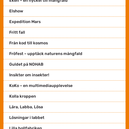
Eken – en nyckel till mångfald
Elshow
Expedition Mars
Fritt fall
Från kod till kosmos
Fröfest – upptäck naturens mångfald
Guldet på NOHAB
Insikter om insekter!
KoKo – en multimediaupplevelse
Kolla kroppen
Lära, Labba, Lösa
Lösningar i labbet
Lilla bollfabriken