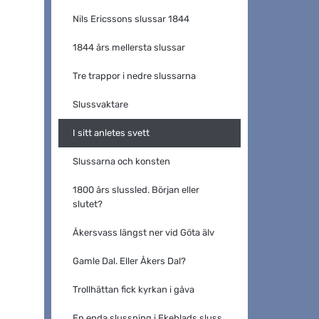
Nils Ericssons slussar 1844
1844 års mellersta slussar
Tre trappor i nedre slussarna
Slussvaktare
I sitt anletes svett
Slussarna och konsten
1800 års slussled. Början eller
slutet?
Åkersvass längst ner vid Göta älv
Gamle Dal. Eller Åkers Dal?
Trollhättan fick kyrkan i gåva
En enda slussning i Ekeblads sluss