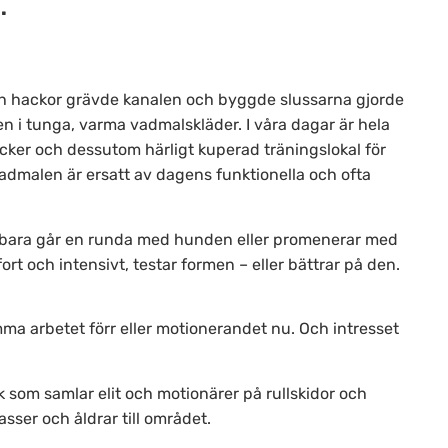
.
 hackor grävde kanalen och byggde slussarna gjorde
igen i tunga, varma vadmalskläder. I våra dagar är hela
cker och dessutom härligt kuperad träningslokal för
 vadmalen är ersatt av dagens funktionella och ofta
om bara går en runda med hunden eller promenerar med
ort och intensivt, testar formen – eller bättrar på den.
a arbetet förr eller motionerandet nu. Och intresset
 som samlar elit och motionärer på rullskidor och
sser och åldrar till området.