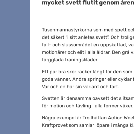
mycket svett flutit genom åren
Tusenmannastyrkorna som med spett och
det säkert ”i sitt anletes svett”. Och trol
fall- och slussområdet en uppskattad, va
motionärer och elit i alla åldrar. Den grå
färgglada träningskläder.
Ett par bra skor räcker långt för den s
goda vänner. Andra springer eller cyklar f
Var och en har sin variant och fart.
Svetten är densamma oavsett det slitsamm
för motion och tävling i alla former växer.
Några exempel är Trollhättan Action Week
Kraftprovet som samlar löpare i många kla