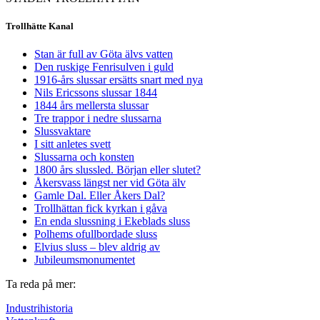
Trollhätte Kanal
Stan är full av Göta älvs vatten
Den ruskige Fenrisulven i guld
1916-års slussar ersätts snart med nya
Nils Ericssons slussar 1844
1844 års mellersta slussar
Tre trappor i nedre slussarna
Slussvaktare
I sitt anletes svett
Slussarna och konsten
1800 års slussled. Början eller slutet?
Åkersvass längst ner vid Göta älv
Gamle Dal. Eller Åkers Dal?
Trollhättan fick kyrkan i gåva
En enda slussning i Ekeblads sluss
Polhems ofullbordade sluss
Elvius sluss – blev aldrig av
Jubileumsmonumentet
Ta reda på mer:
Industrihistoria