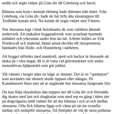
nedåt och segla vidare på Göta älv till Göteborg och havet.
Båtarna som kom i motsatt riktning hade däremot nått slutet. Från
Göteborg, via Göta älv, hade de här lyfts åtta slusstrappor till
Trollhätte kanals nivå. Nu kunde de segla vidare mot Vänern.
När slussarna togs i bruk betraktades de som världens åttonde
underverk. Ett makalöst byggnadsverk som sysselsatt tusentals
militärer och yrkesmän under fem års tid. Arbetet leddes av Erik
Nordewall och material, bland annat ekvirke till slussportarna,
hämtades från Halle- och Hunneberg i närheten.
Att bygget utfördes med mankraft, spett och hackor är hisnande att
tänka på i våra dagar, då vi är vana vid grävmaskiner och andra
motordrivna hjälpmedel som gör jobbet.
Till vänster i berget sitter en båge av timmer. Det är en ”spetteport”
som användes när slussen skulle öppnas eller stängas. På
Kanalmuseet finns mer att se angående hur slussarna fungerade förr.
Du kan följa slussledens åtta trappor ner till Göta älv och föreställa
dig skutor med last och dragkarlar som med rep en gång i tiden slet
på dragvägarna intill vattnet för att dra båtarna i och ur och mellan
slussarna. Ofta fick båtarna ligga och vänta på sin tur ovanför,
mellan och nedanför slussarna. Då förtöjdes de vid de stora pollarna