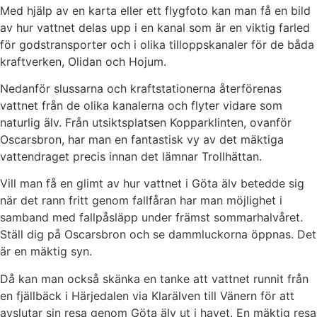
Med hjälp av en karta eller ett flygfoto kan man få en bild
av hur vattnet delas upp i en kanal som är en viktig farled
för godstransporter och i olika tilloppskanaler för de båda
kraftverken, Olidan och Hojum.
Nedanför slussarna och kraftstationerna återförenas
vattnet från de olika kanalerna och flyter vidare som
naturlig älv. Från utsiktsplatsen Kopparklinten, ovanför
Oscarsbron, har man en fantastisk vy av det mäktiga
vattendraget precis innan det lämnar Trollhättan.
Vill man få en glimt av hur vattnet i Göta älv betedde sig
när det rann fritt genom fallfåran har man möjlighet i
samband med fallpåsläpp under främst sommarhalvåret.
Ställ dig på Oscarsbron och se dammluckorna öppnas. Det
är en mäktig syn.
Då kan man också skänka en tanke att vattnet runnit från
en fjällbäck i Härjedalen via Klarälven till Vänern för att
avslutar sin resa genom Göta älv ut i havet. En mäktig resa