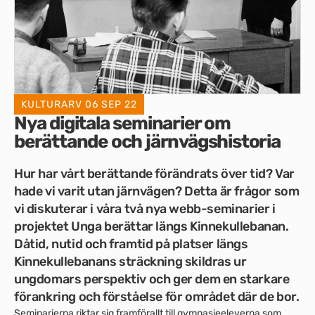
KULTURARV
06 SEP 22
Nya digitala seminarier om
berättande och järnvägshistoria
Hur har vårt berättande förändrats över tid? Var
hade vi varit utan järnvägen? Detta är frågor som
vi diskuterar i våra två nya webb-seminarier i
projektet Unga berättar längs Kinnekullebanan.
Dåtid, nutid och framtid på platser längs
Kinnekullebanans sträckning skildras ur
ungdomars perspektiv och ger dem en starkare
förankring och förståelse för området där de bor.
Seminarierna riktar sig framförallt till gymnasieeleverna som