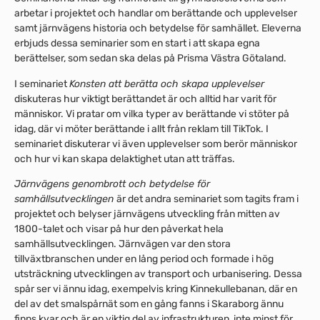
arbetar i projektet och handlar om berättande och upplevelser
samt järnvägens historia och betydelse för samhället. Eleverna
erbjuds dessa seminarier som en start i att skapa egna
berättelser, som sedan ska delas på Prisma Västra Götaland.
I seminariet
Konsten att berätta och skapa upplevelser
diskuteras hur viktigt berättandet är och alltid har varit för
människor. Vi pratar om vilka typer av berättande vi stöter på
idag, där vi möter berättande i allt från reklam till TikTok. I
seminariet diskuterar vi även upplevelser som berör människor
och hur vi kan skapa delaktighet utan att träffas.
Järnvägens genombrott och betydelse för
samhällsutvecklingen
är det andra seminariet som tagits fram i
projektet och belyser järnvägens utveckling från mitten av
1800-talet och visar på hur den påverkat hela
samhällsutvecklingen. Järnvägen var den stora
tillväxtbranschen under en lång period och formade i hög
utsträckning utvecklingen av transport och urbanisering. Dessa
spår ser vi ännu idag, exempelvis kring Kinnekullebanan, där en
del av det smalspårnät som en gång fanns i Skaraborg ännu
finns kvar och är en viktig del av infrastrukturen, inte minst för