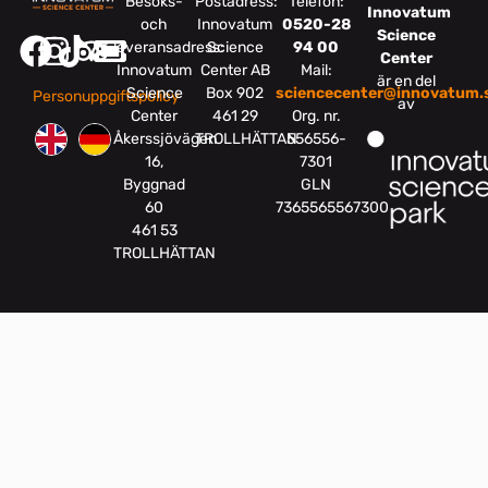
Besöks-
Postadress:
Telefon:
Innovatum
och
Innovatum
0520-28
Science
leveransadress:
Science
94 00
Center
Innovatum
Center AB
Mail:
är en del
Science
Box 902
sciencecenter@innovatum.
Personuppgiftspolicy
av
Center
461 29
Org. nr.
Åkerssjövägen
TROLLHÄTTAN
556556-
16,
7301
Byggnad
GLN
60
7365565567300
461 53
TROLLHÄTTAN