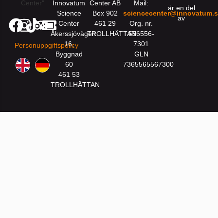
Innovatum
Center AB
Mail:
är en del
Science
Box 902
sciencecenter@innovatum.
av
Center
461 29
Org. nr.
Åkerssjövägen
TROLLHÄTTAN
556556-
16,
7301
Personuppgiftspolicy
Byggnad
GLN
60
7365565567300
461 53
TROLLHÄTTAN