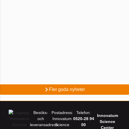
Fler goda nyheter
Besöks-
Postadress:
Telefon:
Innovatum
och
Innovatum
0520-28 94
Science
leveransadress:
Science
00
Center