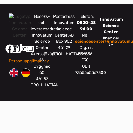
Besöks-
Postadress:
Telefon:
Innovatum
och
Innovatum
0520-28
Science
leveransadress:
Science
94 00
Center
Innovatum
Center AB
Mail:
är en del
Science
Box 902
sciencecenter@innovatum.
av
Center
461 29
Org. nr.
Åkerssjövägen
TROLLHÄTTAN
556556-
16,
7301
Personuppgiftspolicy
Byggnad
GLN
60
7365565567300
461 53
TROLLHÄTTAN