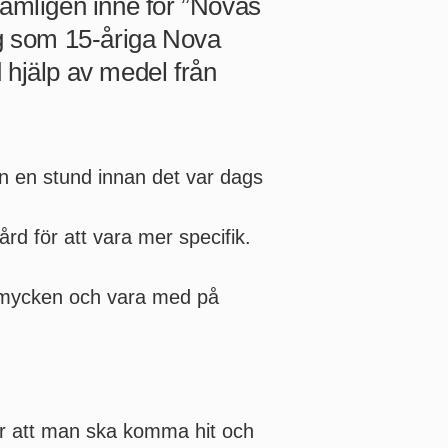
nämligen inne för ”Novas
ng som 15-åriga Nova
 hjälp av medel från
on en stund innan det var dags
rd för att vara mer specifik.
a smycken och vara med på
n är att man ska komma hit och