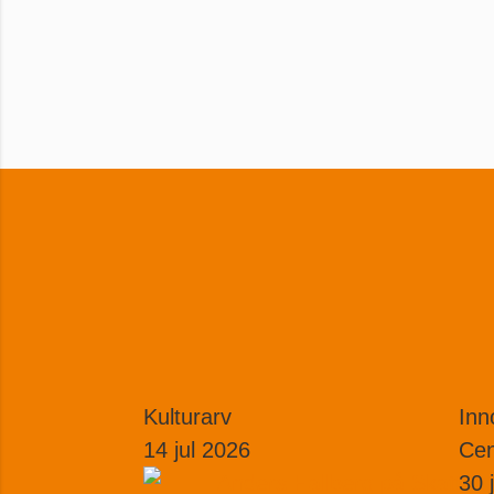
Nova Andersson
Nova A
Person
Kulturarv
Inn
14 jul 2026
Cen
30 