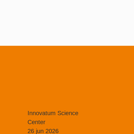
örjade anlända.
pengen.
manget.
Innovatum Science
Innovat
Center
Center
26 jun 2026
25 jun 