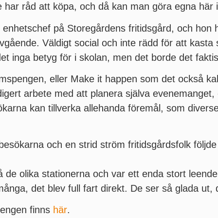
te har råd att köpa, och då kan man göra egna här i 
 enhetschef på Storegårdens fritidsgård, och hon 
vgående. Väldigt social och inte rädd för att kasta si
et inga betyg för i skolan, men det borde det faktis
spengen, eller Make it happen som det också kall
 digert arbete med att planera själva evenemanget
karna kan tillverka allehanda föremål, som divers
besökarna och en strid ström fritidsgårdsfolk följd
på de olika stationerna och var ett enda stort leende
ånga, det blev full fart direkt. De ser så glada ut, 
engen finns
här
.