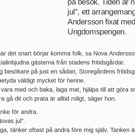
på besök. Tiden är 
jul”, ett arrangema
Andersson fixat med
Ungdomspengen.
u när det snart börjar komma folk, sa Nova Anderss
cialinbjudna gästerna från stadens fritidsgårdar.
ig besökare på just en sådan, Storegårdens fritidsgå
betyda väldigt mycket för henne.
ar vara med och baka, laga mat, hjälpa till att gör
a gå dit och prata är alltid roligt, säger hon.
nke för andra.
ovas jul”.
kliga, tänker oftast på andra före mig själv. Tanke