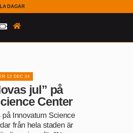
LLA DAGAR
ER
12 DEC 24
ovas jul” på
cience Center
 ös på Innovatum Science
rdar från hela staden är