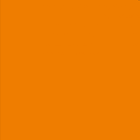
Vi 
Fler lantliga foton kring
ver
Trollhättan ur Erling
Inn
Svenssons fotoskatt till
Cen
bildarkivet på webben