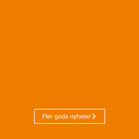
söker
Summer Camp
ksamhetschef till
inspirerade unga tjeje
ovatum Science
ter i Trollhättan
Fler goda nyheter