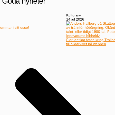
Goda nyheter
Kulturarv
14 jul 2026
Fler lantliga foton kring Trollhättan ur Erling Svenssons fotoskatt
till bildarkivet på webben