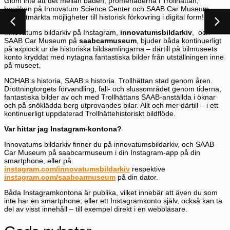
Glöm inte att det mellan baden, promenaderna i Trollhättan,
besöken på Innovatum Science Center och SAAB Car Museum
finns utmärkta möjligheter till historisk förkovring i digital form!
Innovatums bildarkiv på Instagram,
innovatumsbildarkiv
, och
SAAB Car Museum på
saabcarmuseum
, bjuder båda kontinuerligt
på axplock ur de historiska bildsamlingarna – därtill på bilmuseets
konto kryddat med nytagna fantastiska bilder från utställningen inne
på museet.
NOHAB:s historia, SAAB:s historia. Trollhättan stad genom åren.
Drottningtorgets förvandling, fall- och slussområdet genom tiderna,
fantastiska bilder av och med Trollhättans SAAB-anställda i öknar
och på snöklädda berg utprovandes bilar. Allt och mer därtill – i ett
kontinuerligt uppdaterad Trollhättehistoriskt bildflöde.
Var hittar jag Instagram-kontona?
Innovatums bildarkiv finner du på innovatumsbildarkiv, och SAAB
Car Museum på saabcarmuseum i din Instagram-app på din
smartphone, eller på
instagram.com/innovatumsbildarkiv
respektive
instagram.com/saabcarmuseum
på din dator.
Båda Instagramkontona är publika, vilket innebär att även du som
inte har en smartphone, eller ett Instagramkonto själv, också kan ta
del av visst innehåll – till exempel direkt i en webbläsare.