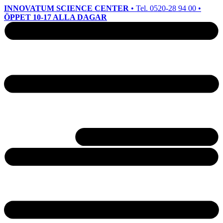
INNOVATUM SCIENCE CENTER
• Tel. 0520-28 94 00 •
ÖPPET 10-17 ALLA DAGAR