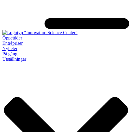
Öppettider
Entrépriser
Nyheter
På gång
Utställningar