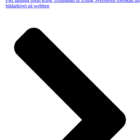
Fler lantliga foton kring Trollhättan ur Erling Svenssons fotoskatt till
bildarkivet på webben