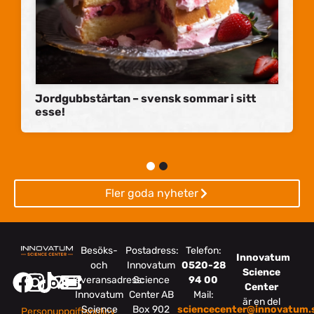
Jordgubbstårtan – svensk sommar i sitt
esse!
Fler goda nyheter
Besöks-
Postadress:
Telefon:
Innovatum
och
Innovatum
0520-28
Science
leveransadress:
Science
94 00
Center
Innovatum
Center AB
Mail:
är en del
Science
Box 902
sciencecenter@innovatum.
Personuppgiftspolicy