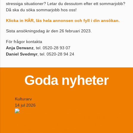
stressiga situationer? Letar du dessutom efter ett sommarjobb?
Då ska du söka sommarjobb hos oss!
Klicka in HÄR, läs hela annonsen och fyll i din ansökan.
Sista ansökningsdag är den 26 februari 2023.
För frågor kontakta
Anja Derwanz
, tel. 0520-28 93 07
Daniel Svedmyr
, tel. 0520-28 94 24
Goda nyheter
Kulturarv
14 jul 2026
Fler lantliga foton kring Trollhättan ur Erling Svenssons
fotoskatt till bildarkivet på webben