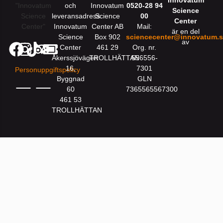
och
Innovatum
0520-28 94
Science
leveransadress:
Science
00
Center
Innovatum
Center AB
Mail:
är en del
Science
Box 902
sciencecenter@innovatum.
av
Center
461 29
Org. nr.
Åkerssjövägen
TROLLHÄTTAN
556556-
16,
7301
Personuppgiftspolicy
Byggnad
GLN
60
7365565567300
461 53
TROLLHÄTTAN