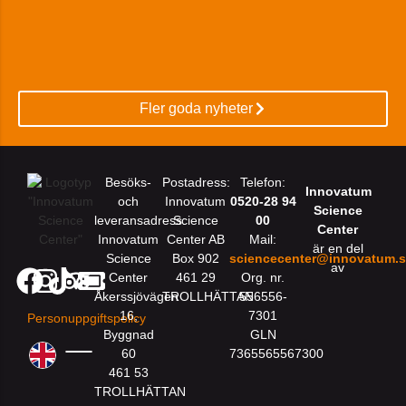
Fler goda nyheter
Besöks-
Postadress:
Telefon:
Innovatum
och
Innovatum
0520-28 94
Science
leveransadress:
Science
00
Center
Innovatum
Center AB
Mail:
är en del
Science
Box 902
sciencecenter@innovatum.
av
Center
461 29
Org. nr.
Åkerssjövägen
TROLLHÄTTAN
556556-
16,
7301
Personuppgiftspolicy
Byggnad
GLN
60
7365565567300
461 53
TROLLHÄTTAN