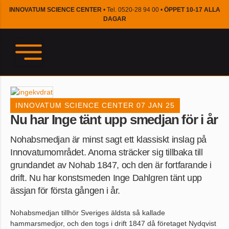
INNOVATUM SCIENCE CENTER
• Tel. 0520-28 94 00 •
ÖPPET 10-17 ALLA
DAGAR
INNOVATUM SCIENCE CENTER
07 JAN 25
Nu har Inge tänt upp smedjan för i år
Nohabsmedjan är minst sagt ett klassiskt inslag på
Innovatumområdet. Anorna sträcker sig tillbaka till
grundandet av Nohab 1847, och den är fortfarande i
drift. Nu har konstsmeden Inge Dahlgren tänt upp
ässjan för första gången i år.
Nohabsmedjan tillhör Sveriges äldsta så kallade
hammarsmedjor, och den togs i drift 1847 då företaget Nydqvist