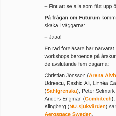
– Fint att se alla som fått upp
På frågan om Futurum
kommer
skaka i väggarna:
– Jaaa!
En rad föreläsare har närvarat, 
workshops beroende på årskurs.
de avslutande fem dagarna:
Christian Jönsson (
Arena Älv
Udrescu, Rashid Ali, Linnéa Ca
(
Sahlgrenska
), Peter Selmark 
Anders Engman (
Combitech
)
Klingberg (
NU-sjukvården
) sa
Aerospace Sweden
.