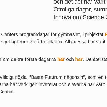
och det det har varit
Otroliga dagar, sum
Innovatum Science 
Centers programdagar för gymnasiet, i projektet
et ägt rum vid åtta tillfällen. Alla dessa har var
 om de tre första dagarna
här
och
här
. De återstå
t väldigt nöjda. ”Bästa Futurum någonsin”, som en t
na har verkligen levererat och eleverna har varit o
Center.