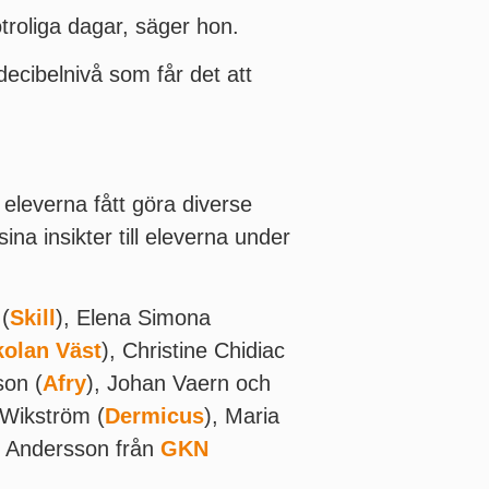
otroliga dagar, säger hon.
ecibelnivå som får det att
r eleverna fått göra diverse
a insikter till eleverna under
(
Skill
), Elena Simona
olan Väst
), Christine Chidiac
son (
Afry
), Johan Vaern och
 Wikström (
Dermicus
), Maria
a Andersson från
GKN