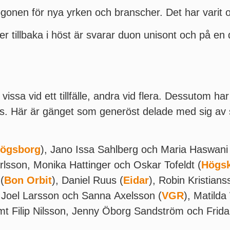
 ögonen för nya yrken och branscher. Det har varit 
 tillbaka i höst är svarar duon unisont och på en d
vissa vid ett tillfälle, andra vid flera. Dessutom ha
 Här är gänget som generöst delade med sig av sin
högsborg
), Jano Issa Sahlberg och Maria Haswani 
rlsson, Monika Hattinger och Oskar Tofeldt (
Högsk
(
Bon Orbit
), Daniel Ruus (
Eidar
), Robin Kristians
, Joel Larsson och Sanna Axelsson (
VGR
), Matilda
mt Filip Nilsson, Jenny Öborg Sandström och Frid