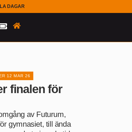
LLA DAGAR
ER
12 MAR 26
er finalen för
 omgång av Futurum,
r gymnasiet, till ända