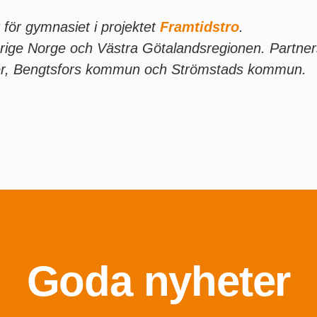
för gymnasiet i projektet
Framtidstro
.
verige Norge och Västra Götalandsregionen. Partne
nter, Bengtsfors kommun och Strömstads kommun.
Goda nyheter