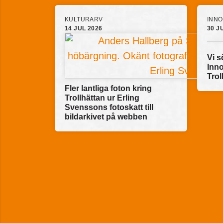
KULTURARV
INNO
14 JUL 2026
30 J
Vi s
Inn
Trol
Fler lantliga foton kring
Trollhättan ur Erling
Svenssons fotoskatt till
bildarkivet på webben