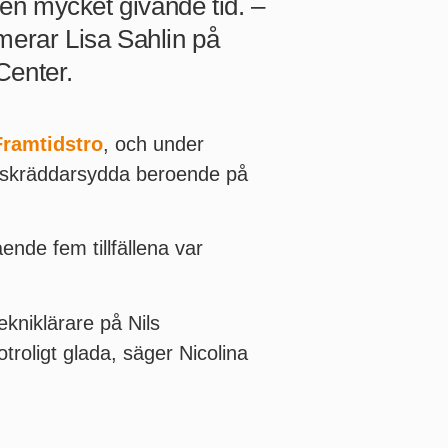
 en mycket givande tid. –
merar Lisa Sahlin på
Center.
Framtidstro
, och under
it skräddarsydda beroende på
ende fem tillfällena var
ekniklärare på Nils
troligt glada, säger Nicolina