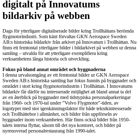
digitalt på Innovatums
bildarkiv på webben
Dags för ytterligare digitaliserade bilder kring Trollhättans berömda
flygmotorindustri. Som känt förvaltas GKN Aerospace Sweden
AB:s historiska bildarkiv från arkivet på Innovatum i Trollhättan. Nu
finns ett femtontal ytterligare bilder i bildarkivet på webben ur denna
samling – utvalda för att ytterligare exemplifiera kring
verksamhetens långa historia och utveckling.
Fokus på bland annat området och byggnaderna
I denna urvalsomgång av ett femtontal bilder ur GKN Aerospace
Sweden AB:s historiska samling har fokus funnits på byggnader och
området i stort kring flygmotorindustrin i Trollhättan. I Innovatums
bildarkiv får därför nu intresserade möjlighet att bland annat ta del
av en återblick på byggnader med tidstypiska personalparkeringar
från 1960- och 1970-tal under ”Volvo Flygmotor”-tiden, av
logotyper med stor igenkänningsfaktor för både teknikintresserade
och Trollhättebor i allmänhet, och bilder från uppförseln av
byggnader inom verksamheten. Här finns också bilder från 1950-
talets interna flyttar, såsom till det nya kontoret, och bilder på
nyrenoverad personalrestaurang från 1990-talet.