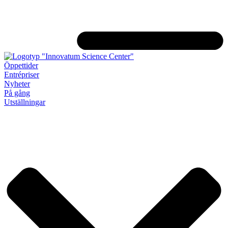
Öppettider
Entrépriser
Nyheter
På gång
Utställningar