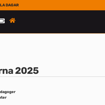
LLA DAGAR
rna 2025
edagoger
nter