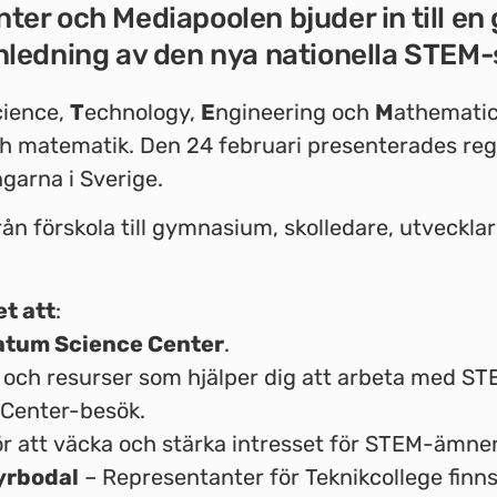
ter och Mediapoolen bjuder in till 
ledning av den nya nationella STEM-
cience,
T
echnology,
E
ngineering och
M
athematic
ch matematik. Den 24 februari presenterades r
garna i Sverige.
rån förskola till gymnasium, skolledare, utveckla
t att
:
atum Science Center
.
 och resurser som hjälper dig att arbeta med S
 Center-besök.
ör att väcka och stärka intresset för STEM-ämne
yrbodal
– Representanter för Teknikcollege finns