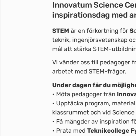
Innovatum Science Cen
inspirationsdag med an
STEM
är en förkortning för
S
teknik, ingenjörsvetenskap o
mål att stärka STEM-utbildnin
Vi vänder oss till pedagoger f
arbetet med STEM-frågor.
Under dagen får du möjlighe
• Möta pedagoger från
Innov
• Upptäcka program, material
klassrummet och vid Science
• Få mängder av inspiration f
• Prata med
Teknikcollege F