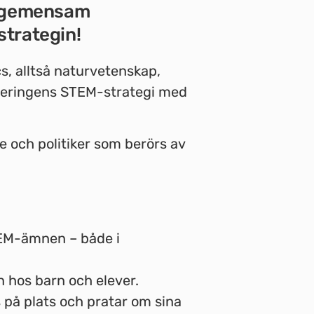
en gemensam
strategin!
s, alltså naturvetenskap,
egeringens STEM-strategi med
re och politiker som berörs av
TEM-ämnen – både i
n hos barn och elever.
 på plats och pratar om sina