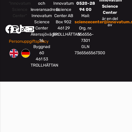
Innovatum
och
Innovatum
0520-28
Science
leveransadress:
Science
94 00
Center
Innovatum
Center AB
Mail:
är en del
Science
Box 902
sciencecenter@innovatum.
av
Center
461 29
Org. nr.
Åkerssjövägen
TROLLHÄTTAN
556556-
16,
7301
Personuppgiftspolicy
Byggnad
GLN
60
7365565567300
461 53
TROLLHÄTTAN