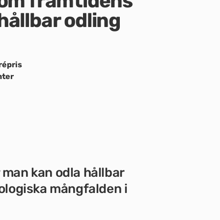
 om framtidens
hållbar odling
répris
nter
 man kan odla hållbar
biologiska mångfalden i