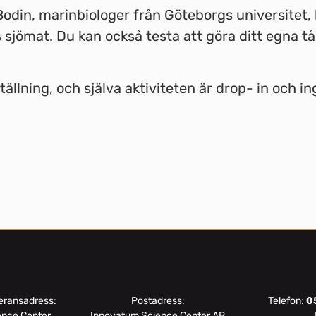
odin, marinbiologer från Göteborgs universitet
ns sjömat. Du kan också testa att göra ditt egna 
ällning, och själva aktiviteten är drop- in och i
eransadress:
Postadress:
Telefon:
0
ence Center
Innovatum Science Center AB