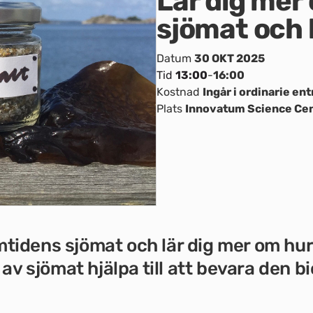
Lär dig mer
sjömat och 
Datum
30 OKT 2025
Tid
13:00
-
16:00
Kostnad
Ingår i ordinarie ent
Plats
Innovatum Science Ce
idens sjömat och lär dig mer om hur
 av sjömat hjälpa till att bevara den 