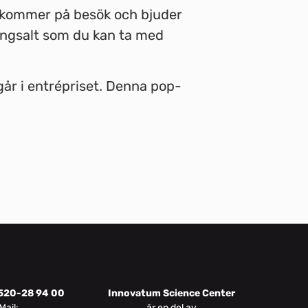
, kommer på besök och bjuder
tångsalt som du kan ta med
ngår i entrépriset. Denna pop-
520-28 94 00
Innovatum Science Center
Mail:
är en del av