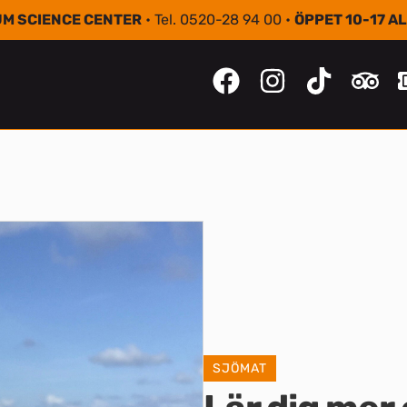
M SCIENCE CENTER
• Tel. 0520-28 94 00 •
ÖPPET 10-17 A
SJÖMAT