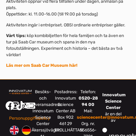
Aktiviteten öppnar vid flera tillfällen under dagen, anmälan på
plats.
Öppettider: kl. 11.00-16.00 (till 19.00 på torsdag)
Aktiviteten ingår i entrépriset. OBS! ordinarie entrépriser gäller.
Vårt tips:
köp kombibiljetten för hela familjen och ta även en
tur på Saab Car museum och spana in den nya
fotoutställningen. Experiment och historia – det bästa av två
världar!
Läs mer om Saab Car Museum här!
Besöks-
Postadress:
Telefon:
Innovatum
och
Innovatum
0520-28
Science
leveransadress:
Science
94 00
Center
Innovatum
Center AB
Mail:
är en del
Science
Box 902
sciencecenter@innovatum.
Personuppgiftspolicy
av
Center
461 29
Org. nr.
Åkerssjövägen
TROLLHÄTTAN
556556-