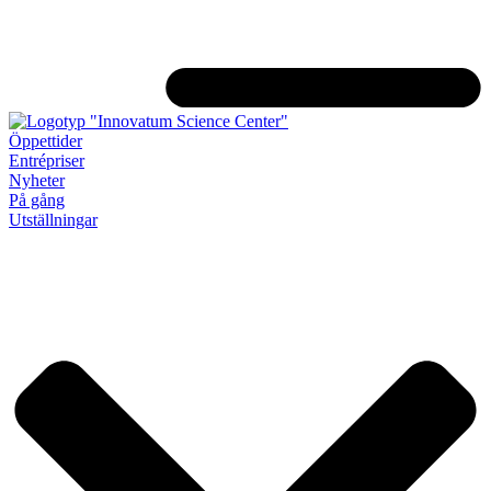
Öppettider
Entrépriser
Nyheter
På gång
Utställningar