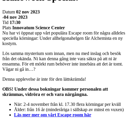
Datum
02 nov 2023
-04 nov 2023
Tid
17:30
Plats
Innovatum Science Center
Nu har vi öppnat upp vårt populära Escape room för några alldeles
speciella körningar: Under allhelgonahelgen får Alchemista en ny
kostym.
Lös samma mysterium som innan, men nu med inslag och besök
från det okända. Ni kan denna gång inte vara säkra på att ni är
ensamma. För ett mörkt rum behöver inte innebära att det är tomt.
Vågar ni gå in…?
Denna upplevelse är inte för den lättskrämda!
OBS! Under dessa bokningar kommer personalen att
skrämmas, vidröra er och vara närgångna.
När: 2-4 november från kl. 17.30 flera körningar per kväll
Ålder: från 16 år (minderåriga i sällskap av minst en vuxen)
Läs mer mer om vårt Escape room här