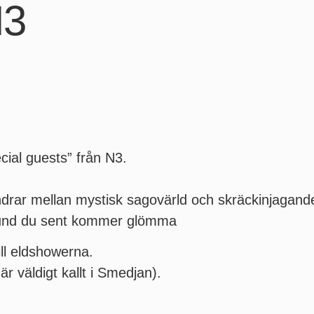
N3
cial guests” från N3.
andrar mellan mystisk sagovärld och skräckinjagand
tund du sent kommer glömma
ill eldshowerna.
r väldigt kallt i Smedjan).