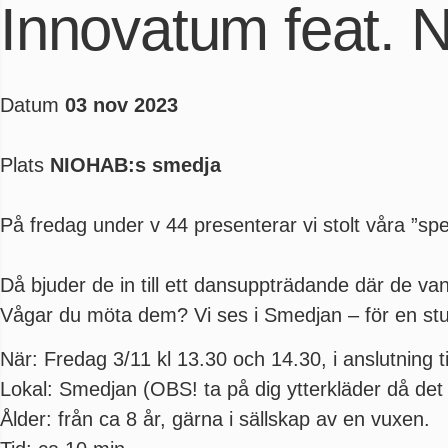
Innovatum feat. 
Datum
03 nov 2023
Plats
NIOHAB:s smedja
På fredag under v 44 presenterar vi stolt våra ”spe
Då bjuder de in till ett dansuppträdande där de v
Vågar du möta dem? Vi ses i Smedjan – för en s
När: Fredag 3/11 kl 13.30 och 14.30, i anslutning t
Lokal: Smedjan (OBS! ta på dig ytterkläder då det ä
Ålder: från ca 8 år, gärna i sällskap av en vuxen.