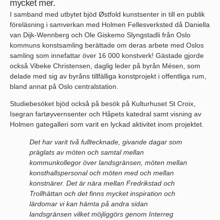
mycket mer.
I samband med utbytet bjöd Østfold kunstsenter in till en publik
föreläsning i samverkan med Holmen Fellesverksted då Daniella
van Dijk-Wennberg och Ole Giskemo Slyngstadli från Oslo
kommuns konstsamling berättade om deras arbete med Oslos
samling som innefattar över 16 000 konstverk! Gästade gjorde
också Vibeke Christensen, daglig leder på byrån Mésen, som
delade med sig av byråns tillfälliga konstprojekt i offentliga rum,
bland annat på Oslo centralstation.
Studiebesöket bjöd också på besök på Kulturhuset St Croix,
Isegran fartøyvernsenter och Håpets katedral samt visning av
Holmen gategalleri som varit en lyckad aktivitet inom projektet.
Det har varit två fulltecknade, givande dagar som
präglats av möten och samtal mellan
kommunkollegor över landsgränsen, möten mellan
konsthallspersonal och möten med och mellan
konstnärer. Det är nära mellan Fredrikstad och
Trollhättan och det finns mycket inspiration och
lärdomar vi kan hämta på andra sidan
landsgränsen vilket möjliggörs genom Interreg