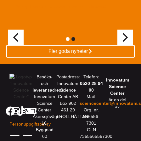
Jordgubbstårtan – svensk sommar i sitt esse!
Fler goda nyheter
Besöks-
Postadress:
Telefon:
Innovatum
och
Innovatum
0520-28 94
Science
leveransadress:
Science
00
Center
Innovatum
Center AB
Mail:
är en del
Science
Box 902
sciencecenter@innovatum.
av
Center
461 29
Org. nr.
Åkerssjövägen
TROLLHÄTTAN
556556-
16,
7301
Personuppgiftspolicy
Byggnad
GLN
60
7365565567300