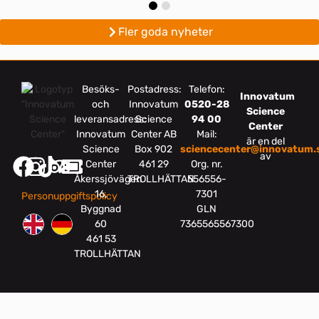
Fler goda nyheter
Besöks-
Postadress:
Telefon:
Innovatum
och
Innovatum
0520-28
Science
leveransadress:
Science
94 00
Center
Innovatum
Center AB
Mail:
är en del
Science
Box 902
sciencecenter@innovatum.
av
Center
461 29
Org. nr.
Åkerssjövägen
TROLLHÄTTAN
556556-
16,
7301
Personuppgiftspolicy
Byggnad
GLN
60
7365565567300
461 53
TROLLHÄTTAN