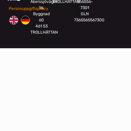
Åkerssjövägen
TROLLHÄTTAN
556556-
16,
7301
Personuppgiftspolicy
Byggnad
GLN
60
7365565567300
461 53
TROLLHÄTTAN