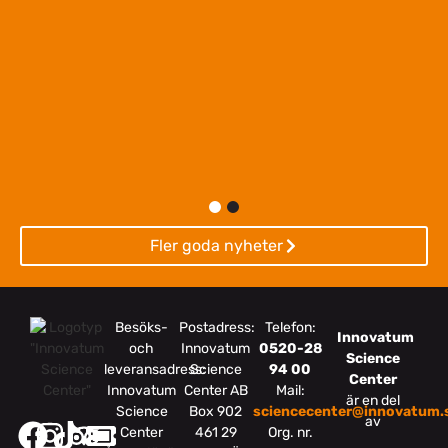
Fler goda nyheter
Besöks-
Postadress:
Telefon:
Innovatum
och
Innovatum
0520-28
Science
leveransadress:
Science
94 00
Center
Innovatum
Center AB
Mail:
är en del
Science
Box 902
sciencecenter@innovatum.
av
Center
461 29
Org. nr.