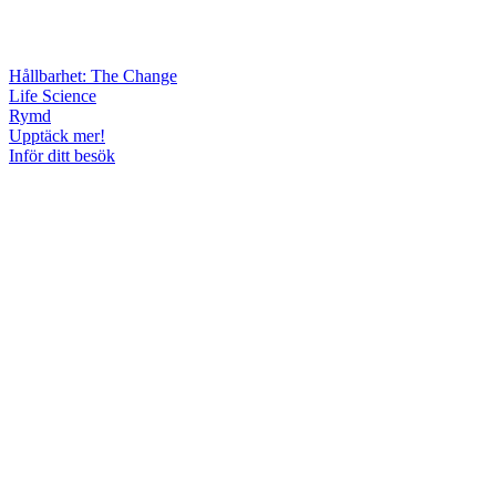
Hållbarhet: The Change
Life Science
Rymd
Upptäck mer!
Inför ditt besök