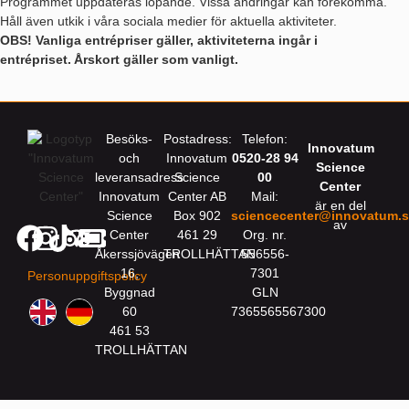
Programmet uppdateras löpande. Vissa ändringar kan förekomma.
Håll även utkik i våra sociala medier för aktuella aktiviteter.
OBS! Vanliga entrépriser gäller, aktiviteterna ingår i
entrépriset. Årskort gäller som vanligt.
Besöks-
Postadress:
Telefon:
Innovatum
och
Innovatum
0520-28 94
Science
leveransadress:
Science
00
Center
Innovatum
Center AB
Mail:
är en del
Science
Box 902
sciencecenter@innovatum.
av
Center
461 29
Org. nr.
Åkerssjövägen
TROLLHÄTTAN
556556-
16,
7301
Personuppgiftspolicy
Byggnad
GLN
60
7365565567300
461 53
TROLLHÄTTAN