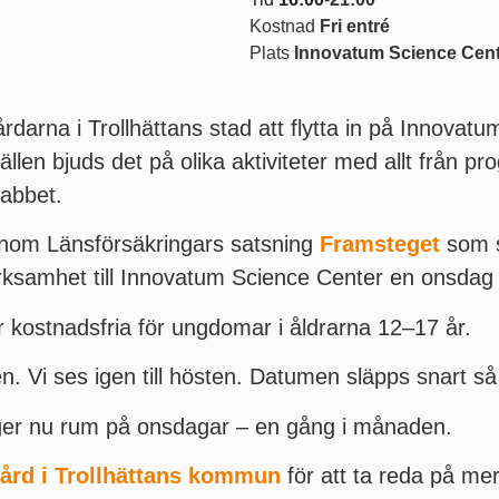
Kostnad
Fri entré
Plats
Innovatum Science Cen
årdarna i Trollhättans stad att flytta in på Innovat
llfällen bjuds det på olika aktiviteter med allt från
labbet.
t inom Länsförsäkringars satsning
Framsteget
som s
verksamhet till Innovatum Science Center en onsda
 kostnadsfria för ungdomar i åldrarna 12–17 år.
åren. Vi ses igen till hösten. Datumen släpps snart så 
äger nu rum på onsdagar – en gång i månaden.
gård i Trollhättans kommun
för att ta reda på mer