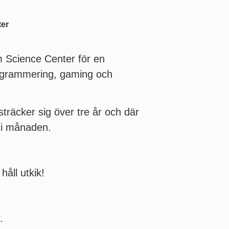
ter
um Science Center för en
 programmering, gaming och
träcker sig över tre år och där
g i månaden.
håll utkik!
.