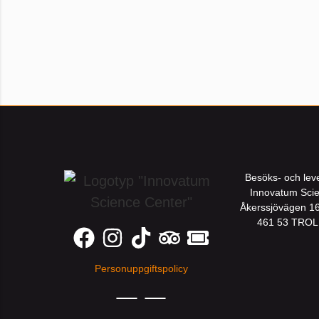
Besöks- och lev
Innovatum Sci
Åkerssjövägen 1
461 53 TRO
Personuppgiftspolicy