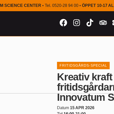
M SCIENCE CENTER
• Tel. 0520-28 94 00 •
ÖPPET 10-17 A
FRITIDSGÅRDS-SPECIAL
Kreativ kraft
fritidsgårda
Innovatum S
Datum
15 APR 2026
Tid
16:00
-
21:00