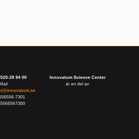
0520-28 94 00
Innovatum Science Center
Mail:
är en del av
er@innovatum.se
 556556-7301
65565567300