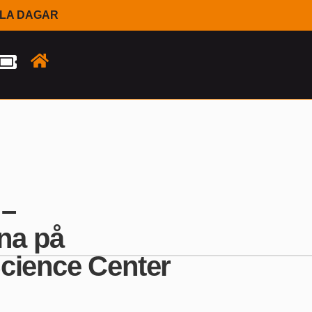
LLA DAGAR
 –
rna på
cience Center