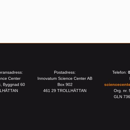
eransadress:
Postadress:
Telefon:
ence Center
Innovatum Science Center AB
6, Byggnad 60
Box 902
sciencecent
LLHÄTTAN
461 29 TROLLHÄTTAN
Org. nr.
GLN 73