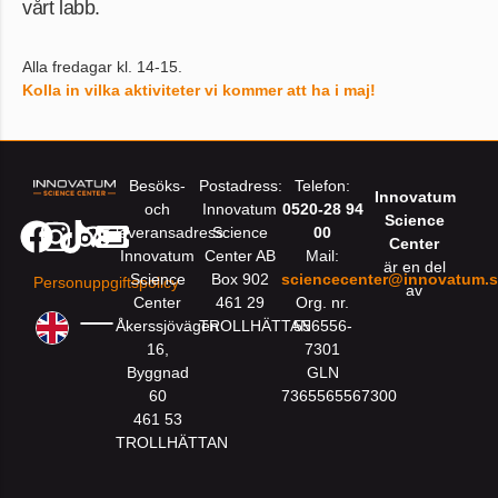
vårt labb.
Alla fredagar kl. 14-15.
Kolla in vilka aktiviteter vi kommer att ha i maj!
Besöks-
Postadress:
Telefon:
Innovatum
och
Innovatum
0520-28 94
Science
leveransadress:
Science
00
Center
Innovatum
Center AB
Mail:
är en del
Science
Box 902
sciencecenter@innovatum.
Personuppgiftspolicy
av
Center
461 29
Org. nr.
Åkerssjövägen
TROLLHÄTTAN
556556-
16,
7301
Byggnad
GLN
60
7365565567300
461 53
TROLLHÄTTAN