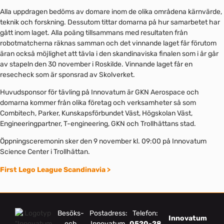
Alla uppdragen bedöms av domare inom de olika områdena kärnvärde,
teknik och forskning. Dessutom tittar domarna på hur samarbetet har
gått inom laget. Alla poäng tillsammans med resultaten från
robotmatcherna räknas samman och det vinnande laget får förutom
äran också möjlighet att tävla i den skandinaviska finalen som i år går
av stapeln den 30 november i Roskilde. Vinnande laget får en
resecheck som är sponsrad av Skolverket.
Huvudsponsor för tävling på Innovatum är GKN Aerospace och
domarna kommer från olika företag och verksamheter så som
Combitech, Parker, Kunskapsförbundet Väst, Högskolan Väst,
Engineeringpartner, T-engineering, GKN och Trollhättans stad.
Öppningsceremonin sker den 9 november kl. 09:00 på Innovatum
Science Center i Trollhättan.
First Lego League Scandinavia >
Besöks-
Postadress:
Telefon:
Innovatum
och
Innovatum
0520-28