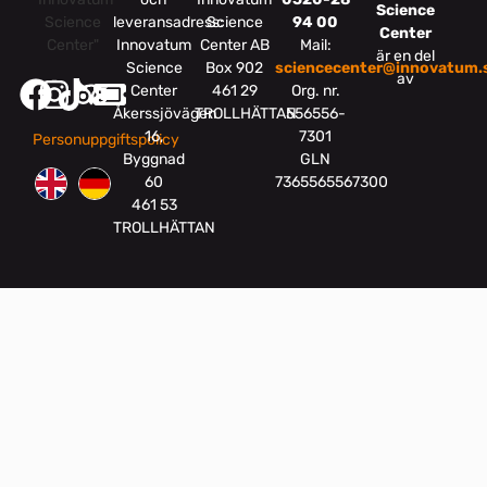
Science
leveransadress:
Science
94 00
Center
Innovatum
Center AB
Mail:
är en del
Science
Box 902
sciencecenter@innovatum.
av
Center
461 29
Org. nr.
Åkerssjövägen
TROLLHÄTTAN
556556-
16,
7301
Personuppgiftspolicy
Byggnad
GLN
60
7365565567300
461 53
TROLLHÄTTAN