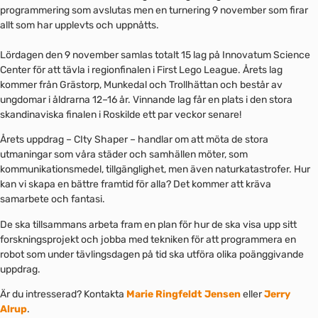
programmering som avslutas men en turnering 9 november som firar
allt som har upplevts och uppnåtts.
Lördagen den 9 november samlas totalt 15 lag på Innovatum Science
Center för att tävla i regionfinalen i First Lego League. Årets lag
kommer från Grästorp, Munkedal och Trollhättan och består av
ungdomar i åldrarna 12–16 år. Vinnande lag får en plats i den stora
skandinaviska finalen i Roskilde ett par veckor senare!
Årets uppdrag – CIty Shaper – handlar om att möta de stora
utmaningar som våra städer och samhällen möter, som
kommunikationsmedel, tillgänglighet, men även naturkatastrofer. Hur
kan vi skapa en bättre framtid för alla? Det kommer att kräva
samarbete och fantasi.
De ska tillsammans arbeta fram en plan för hur de ska visa upp sitt
forskningsprojekt och jobba med tekniken för att programmera en
robot som under tävlingsdagen på tid ska utföra olika poänggivande
uppdrag.
Är du intresserad? Kontakta
Marie Ringfeldt Jensen
eller
Jerry
Alrup
.