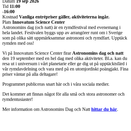
Datum
19 sep 2026
Tid
11:00
-
16:00
Kostnad
Vanliga entrépriser gäller, aktiviteterna ingår.
Plats
Innovatum Science Center
Astronomins dag (och natt) är en rymdfestival med evenemang i
hela landet. Festivalen byggs upp av arrangörer runt om i Sverige
som på olika sätt uppmärksammar astronomi och rymdfart. Upptäck
rymden med oss!
Vi på Innovatum Science Center firar
Astronomins dag och natt
den 19 september med en hel dag med olika aktiviteter. Bl.a. kan du
resa ut i universum i vårt planetarie eller ge dig ut på upptäcktsfärd i
vår rymdavdelning och vara med på en utomjordiskt poängjakt. Fina
priser väntar på alla deltagare!
Programmet publiceras snart här och i våra sociala medier.
Det kommer att finnas något för alla små och stora astronomer och
rymdentusiaster!
Mer information om Astronomins Dag och Natt
hittar du här
.