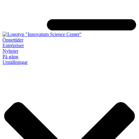
Öppettider
Entrépriser
Nyheter
På gång
Utställningar