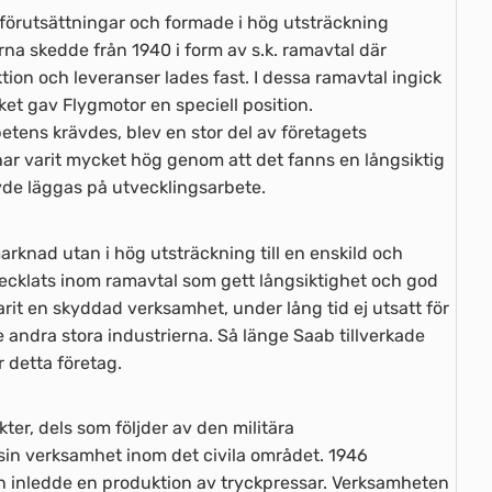
a förutsättningar och formade i hög utsträckning
rna skedde från 1940 i form av s.k. ramavtal där
tion och leveranser lades fast. I dessa ramavtal ingick
et gav Flygmotor en speciell position.
tens krävdes, blev en stor del av företagets
ar varit mycket hög genom att det fanns en långsiktig
vde läggas på utvecklingsarbete.
arknad utan i hög utsträckning till en enskild och
vecklats inom ramavtal som gett långsiktighet och god
arit en skyddad verksamhet, under lång tid ej utsatt för
ndra stora industrierna. Så länge Saab tillverkade
 detta företag.
er, dels som följder av den militära
sin verksamhet inom det civila området. 1946
 inledde en produktion av tryckpressar. Verksamheten