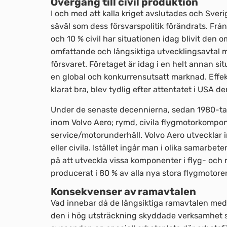
Övergång till civil produktion
I och med att kalla kriget avslutades och Sveri
såväl som dess försvarspolitik förändrats. Från 
och 10 % civil har situationen idag blivit den o
omfattande och långsiktiga utvecklingsavtal me
försvaret. Företaget är idag i en helt annan s
en global och konkurrensutsatt marknad. Effe
klarat bra, blev tydlig efter attentatet i USA 
Under de senaste decennierna, sedan 1980-tal
inom Volvo Aero; rymd, civila flygmotorkompon
service/motorunderhåll. Volvo Aero utvecklar i
eller civila. Istället ingår man i olika samarbe
på att utveckla vissa komponenter i flyg- och 
producerat i 80 % av alla nya stora flygmotorer
Konsekvenser av ramavtalen
Vad innebar då de långsiktiga ramavtalen med 
den i hög utsträckning skyddade verksamhet so