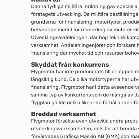
Denna tydliga militära inriktning gav speciell
företagets utveckling. De militära beställninga
grunderna för finansiering, motortyper, produk
betydande medel för utveckling av motorer vilk
Utvecklingsavdelningen, där hög teknisk kompe
verksamhet. Andelen ingenjörer och forskare h
finansiering där mycket tid och resurser behö
Skyddat från konkurrens
Flygmotor har inte producerats till en öppen m
långsiktig kund. De olika motortyperna har ut
finansiering. Flygmotor har i detta avseende v
samma typ av konkurrens som de många av de a
flygplan gällde också liknande förhållanden för
Breddad verksamhet
Flygmotor försökte även utveckla andra produkt
utvecklingsverksamheten, dels för att bredda 
förvärvades Grafiska Maskin AB (GMA) och man