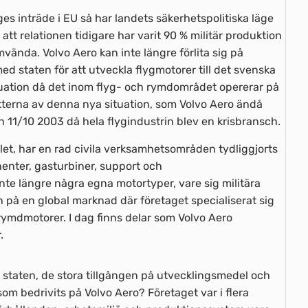
ges inträde i EU så har landets säkerhetspolitiska läge
att relationen tidigare har varit 90 % militär produktion
mvända. Volvo Aero kan inte längre förlita sig på
d staten för att utveckla flygmotorer till det svenska
ituation då det inom flyg- och rymdområdet opererar på
kterna av denna nya situation, som Volvo Aero ändå
den 11/10 2003 då hela flygindustrin blev en krisbransch.
et, har en rad civila verksamhetsområden tydliggjorts
enter, gasturbiner, support och
nte längre några egna motortyper, vare sig militära
ten på en global marknad där företaget specialiserat sig
rymdmotorer. I dag finns delar som Volvo Aero
.
staten, de stora tillgången på utvecklingsmedel och
m bedrivits på Volvo Aero? Företaget var i flera