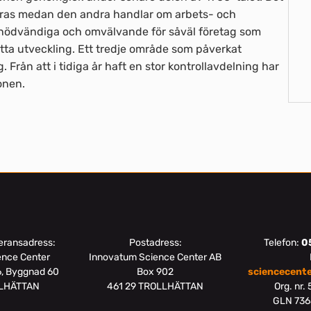
dras medan den andra handlar om arbets- och
nödvändiga och omvälvande för såväl företag som
tta utveckling. Ett tredje område som påverkat
 Från att i tidiga år haft en stor kontrollavdelning har
onen.
eransadress:
Postadress:
Telefon:
0
ence Center
Innovatum Science Center AB
6, Byggnad 60
Box 902
sciencecent
LLHÄTTAN
461 29 TROLLHÄTTAN
Org. nr.
GLN 73