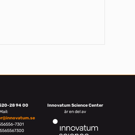
520-28 94 00
Innovatum Science Center
Mail:
är en del av
er@innovatum.se
 556556-7301
65565567300