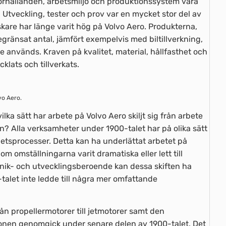
örhållanden, arbetsmiljö och produktionssystem vara
tveckling, tester och prov var en mycket stor del av
are har länge varit hög på Volvo Aero. Produkterna,
 begränsat antal, jämfört exempelvis med biltillverkning,
 används. Kraven på kvalitet, material, hållfasthet och
klats och tillverkats.
lvo Aero.
ilka sätt har arbete på Volvo Aero skiljt sig från arbete
n? Alla verksamheter under 1900-talet har på olika sätt
etsprocesser. Detta kan ha underlättat arbetet på
 omställningarna varit dramatiska eller lett till
knik- och utvecklingsberoende kan dessa skiften ha
0-talet inte ledde till några mer omfattande
ån propellermotorer till jetmotorer samt den
onen genomgick under senare delen av 1900-talet. Det