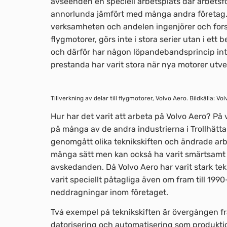
avseenden en speciell arbetsplats där arbetsf
annorlunda jämfört med många andra företag. U
verksamheten och andelen ingenjörer och forsk
flygmotorer, görs inte i stora serier utan i ett
och därför har någon löpandebandsprincip inte
prestanda har varit stora när nya motorer utvec
Tillverkning av delar till flygmotorer, Volvo Aero. Bildkälla: Vo
Hur har det varit att arbeta på Volvo Aero? På v
på många av de andra industrierna i Trollhätta
genomgått olika teknikskiften och ändrade arb
många sätt men kan också ha varit smärtsamt om
avskedanden. Då Volvo Aero har varit stark te
varit speciellt påtagliga även om fram till 199
neddragningar inom företaget.
Två exempel på teknikskiften är övergången fr
datorisering och automatisering som produkti