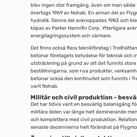
blev ingen stor framgång, även om man sålde 
övertogs 1969 av Nohab. En annan del av Fl
hydralik. Denna del avknoppades 1983 och ble
köpas av Parker Hannifin Corp. Ytterligare a
energilagringssystem och värmare.
Det finns också flera teknikföretag i Trollhätta
betonar företagets betydelse för teknisk och ind
utsträckning på grund av att det funnits stora 
beställningarna, som nya produkter, verksam
betonar också den kontinuitet som funnits i Tr
varit Nohab.
Militär och civil produktion - besv
Det har tidvis varit en besvärlig balansgång fö
militära delen var länge helt dominerande men d
och komplettera med civil produktion. Relation
senaste decennierna helt förändrat på Flygmot