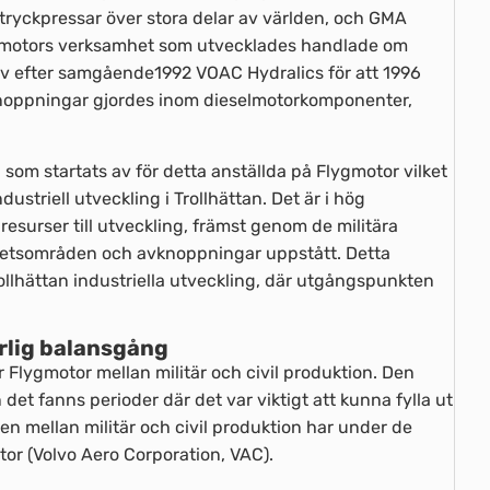
tryckpressar över stora delar av världen, och GMA
ygmotors verksamhet som utvecklades handlade om
v efter samgående1992 VOAC Hydralics för att 1996
vknoppningar gjordes inom dieselmotorkomponenter,
n som startats av för detta anställda på Flygmotor vilket
ustriell utveckling i Trollhättan. Det är i hög
resurser till utveckling, främst genom de militära
hetsområden och avknoppningar uppstått. Detta
ollhättan industriella utveckling, där utgångspunkten
ärlig balansgång
r Flygmotor mellan militär och civil produktion. Den
et fanns perioder där det var viktigt att kunna fylla ut
en mellan militär och civil produktion har under de
or (Volvo Aero Corporation, VAC).