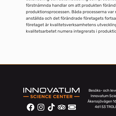
förstnämnda handlar om att produkten förän
produktionsprocessen. Båda processerna var 
anställda och det förändrade företagets fortsa
företaget är kvalitetsverksamhetens utveckling.
kvalitetsarbetet numera integrerats i produkti
Besöks- och lev
Innovatum Sci
Åkerssjövägen 1
461 53 TRO